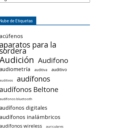
Nube de Etiquetas
acúfenos
aparatos para la
sordera
Audición
Audifono
audiometría
auditivo
auditiva
audífonos
auditivos
audífonos Beltone
audífonos bluetooth
audífonos digitales
audífonos inalámbricos
audífonos wireless
auriculares