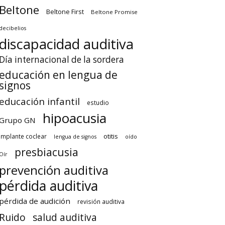
Beltone
Beltone First
Beltone Promise
decibelios
discapacidad auditiva
Día internacional de la sordera
educación en lengua de
signos
educación infantil
estudio
hipoacusia
Grupo GN
otitis
implante coclear
lengua de signos
oído
presbiacusia
Oír
prevención auditiva
pérdida auditiva
pérdida de audición
revisión auditiva
Ruido
salud auditiva