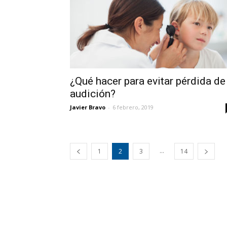
¿Qué hacer para evitar pérdida de
audición?
Javier Bravo
-
6 febrero, 2019
...
1
2
3
14