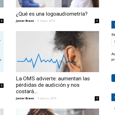
¿Qué es una logoaudiometría?
Javier Bravo
-
8 mayo, 2019
0
0
Re
Ac
pr
La OMS advierte: aumentan las
pérdidas de audición y nos
0
costará...
Javier Bravo
-
6 marzo, 2019
0