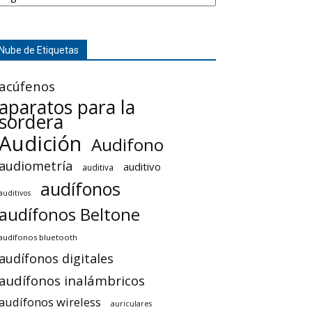
Nube de Etiquetas
acúfenos
aparatos para la
sordera
Audición
Audifono
audiometría
auditivo
auditiva
audífonos
auditivos
audífonos Beltone
audífonos bluetooth
audífonos digitales
audífonos inalámbricos
audífonos wireless
auriculares