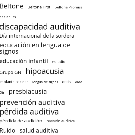
Beltone
Beltone First
Beltone Promise
decibelios
discapacidad auditiva
Día internacional de la sordera
educación en lengua de
signos
educación infantil
estudio
hipoacusia
Grupo GN
otitis
implante coclear
lengua de signos
oído
presbiacusia
Oír
prevención auditiva
pérdida auditiva
pérdida de audición
revisión auditiva
Ruido
salud auditiva