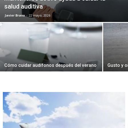
salud auditiva
Javier Bravo
-
22 mayo, 2026
Cómo cuidar audífonos después del verano
Gusto y o