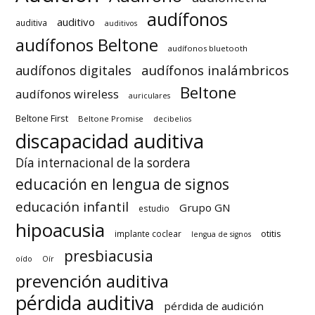
audífonos
auditivo
auditiva
auditivos
audífonos Beltone
audífonos bluetooth
audífonos inalámbricos
audífonos digitales
Beltone
audífonos wireless
auriculares
Beltone First
Beltone Promise
decibelios
discapacidad auditiva
Día internacional de la sordera
educación en lengua de signos
educación infantil
Grupo GN
estudio
hipoacusia
otitis
implante coclear
lengua de signos
presbiacusia
oído
Oír
prevención auditiva
pérdida auditiva
pérdida de audición