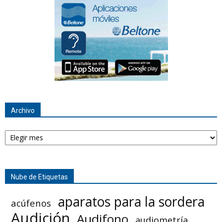
Archivo
Archivo
Nube de Etiquetas
aparatos para la sordera
acúfenos
Audición
Audifono
audiometría