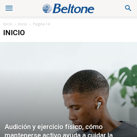
Inicio
Inicio
Página 14
INICIO
Audición y ejercicio físico, cómo
mantenerse activo ayuda a cuidar la