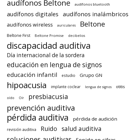
audífonos Beltone
audífonos bluetooth
audífonos inalámbricos
audífonos digitales
Beltone
audífonos wireless
auriculares
Beltone First
Beltone Promise
decibelios
discapacidad auditiva
Día internacional de la sordera
educación en lengua de signos
educación infantil
Grupo GN
estudio
hipoacusia
otitis
implante coclear
lengua de signos
presbiacusia
oído
Oír
prevención auditiva
pérdida auditiva
pérdida de audición
Ruido
salud auditiva
revisión auditiva
soluciones auditivas
Sonido en cifras