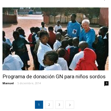
Programa de donación GN para niños sordos
Manuel
-
5 diciembre, 2014
0
1
2
3