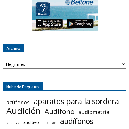
Archivo
Archivo
Nube de Etiquetas
aparatos para la sordera
acúfenos
Audición
Audifono
audiometría
audífonos
auditivo
auditiva
auditivos