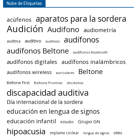
Nube de Etiquetas
aparatos para la sordera
acúfenos
Audición
Audifono
audiometría
audífonos
auditivo
auditiva
auditivos
audífonos Beltone
audífonos bluetooth
audífonos inalámbricos
audífonos digitales
Beltone
audífonos wireless
auriculares
Beltone First
Beltone Promise
decibelios
discapacidad auditiva
Día internacional de la sordera
educación en lengua de signos
educación infantil
Grupo GN
estudio
hipoacusia
otitis
implante coclear
lengua de signos