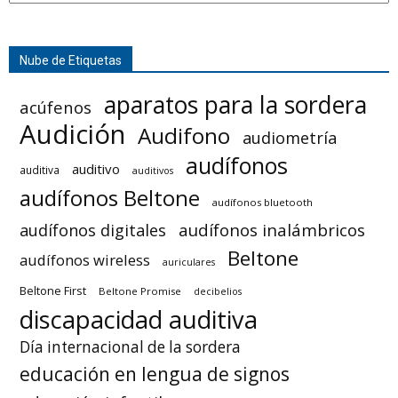
Nube de Etiquetas
aparatos para la sordera
acúfenos
Audición
Audifono
audiometría
audífonos
auditivo
auditiva
auditivos
audífonos Beltone
audífonos bluetooth
audífonos inalámbricos
audífonos digitales
Beltone
audífonos wireless
auriculares
Beltone First
Beltone Promise
decibelios
discapacidad auditiva
Día internacional de la sordera
educación en lengua de signos