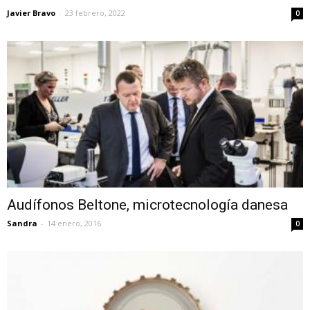
Javier Bravo
-
23 febrero, 2022
0
Audífonos Beltone, microtecnología danesa
Sandra
-
14 enero, 2016
0