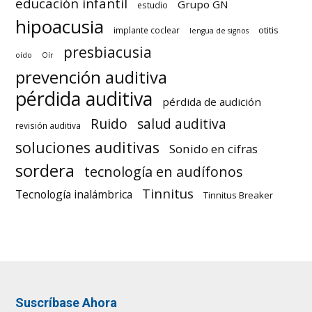
educación infantil
Grupo GN
estudio
hipoacusia
otitis
implante coclear
lengua de signos
presbiacusia
oído
Oír
prevención auditiva
pérdida auditiva
pérdida de audición
Ruido
salud auditiva
revisión auditiva
soluciones auditivas
Sonido en cifras
sordera
tecnología en audífonos
Tinnitus
Tecnología inalámbrica
Tinnitus Breaker
Suscríbase Ahora