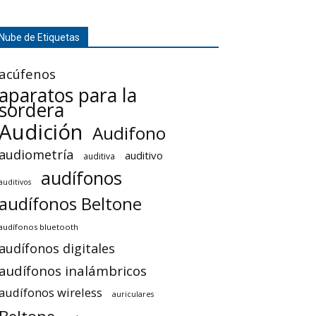
Nube de Etiquetas
acúfenos
aparatos para la
sordera
Audición
Audifono
audiometría
auditivo
auditiva
audífonos
auditivos
audífonos Beltone
audífonos bluetooth
audífonos digitales
audífonos inalámbricos
audífonos wireless
auriculares