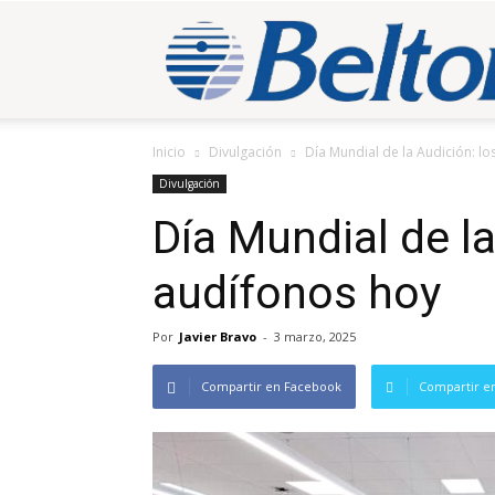
Inicio
Divulgación
Día Mundial de la Audición: l
Divulgación
Día Mundial de la
audífonos hoy
Por
Javier Bravo
-
3 marzo, 2025
Compartir en Facebook
Compartir en