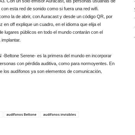
943. Con un solo emisor Auracast, las personas usuarias de
 con esta red de sonido como si fuera una red wifi.
omo la de abrir, con Auracast y desde un código QR, por
en off explique un cuadro, en el idioma que elija el
de lugares públicos en todo el mundo contarán con el
implantar.
 -Beltone Serene- es la primera del mundo en incorporar
a personas con pérdida auditiva, como para normoyentes. En
ue los audífonos ya son elementos de comunicación,
audífonos Beltone
audifonos invisibles