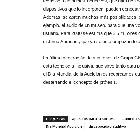
tecnología de bucles inductivos, que data de 1
dispositivos que lo incorporen, pueden conectar
Además, se abren muchas más posibilidades, c
ejemplo, el audio de un museo, para que una voz 
usuario. Para 2030 se estima que 2.5 millones 
sistema Auracast, que ya se está empezando a 
La última generación de audífonos de Grupo GN
esta tecnología inclusiva, que sirve tanto par
el Día Mundial de la Audición os recordamos q
desterrando el concepto de prótesis.
ETIQUETAS
aparatos para la sordera
audífonos
Dia Mundial Audicion
discapacidad auditiva