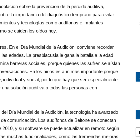
 población sobre la prevención de la pérdida auditiva,
bre la importancia del diagnóstico temprano para evitar
atamientos y tecnologías como audífonos e implantes
ómo se cuiden los oídos hoy.
es. En el Día Mundial de la Audición, conviene recordar
las edades. La presbiacusia le gana la batalla a la edad
mina barreras sociales, porque quienes las sufren se aíslan
nversaciones. En los niños es aún más importante porque
e, individual y social, por lo que hay que ser especialmente
 una solución auditiva a todas las personas con
del Día Mundial de la Audición, la tecnología ha avanzado
to de comunicación. Los audífonos de Beltone se conectan
Ar
de 2010, y su software se puede actualizar en remoto según
 otras muchas funcionalidades, como las tremendas mejoras