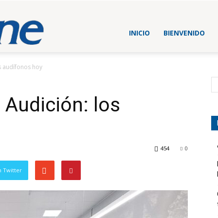
Blog
INICIO
BIENVENIDO
os audífonos hoy
Beltone
 Audición: los
España
454
0
 Twitter