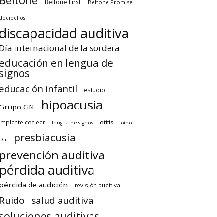
Beltone
Beltone First
Beltone Promise
decibelios
discapacidad auditiva
Día internacional de la sordera
educación en lengua de
signos
educación infantil
estudio
hipoacusia
Grupo GN
otitis
implante coclear
lengua de signos
oído
presbiacusia
Oír
prevención auditiva
pérdida auditiva
pérdida de audición
revisión auditiva
Ruido
salud auditiva
soluciones auditivas