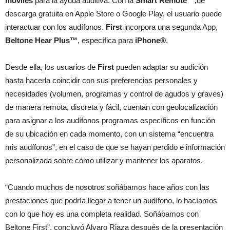
móviles
para la ayuda auditiva. Con la
Smart Remote™,
de
descarga gratuita en Apple Store o Google Play, el usuario puede
interactuar con los audífonos.
First
incorpora una segunda App,
Beltone Hear Plus™
, específica para
iPhone®
.
Desde ella, los usuarios de
First
pueden adaptar su audición
hasta hacerla coincidir con sus preferencias personales y
necesidades (volumen, programas y control de agudos y graves)
de manera remota, discreta y fácil, cuentan con geolocalización
para asignar a los audífonos programas específicos en función
de su ubicación en cada momento, con un sistema “encuentra
mis audífonos”, en el caso de que se hayan perdido e información
personalizada sobre cómo utilizar y mantener los aparatos.
“Cuando muchos de nosotros soñábamos hace años con las
prestaciones que podría llegar a tener un audífono, lo hacíamos
con lo que hoy es una completa realidad. Soñábamos con
Beltone First”, concluyó Alvaro Riaza después de la presentación