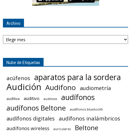
Archivo
Archivo
Nube de Etiquetas
aparatos para la sordera
acúfenos
Audición
Audifono
audiometría
audífonos
auditivo
auditiva
auditivos
audífonos Beltone
audífonos bluetooth
audífonos inalámbricos
audífonos digitales
Beltone
audífonos wireless
auriculares