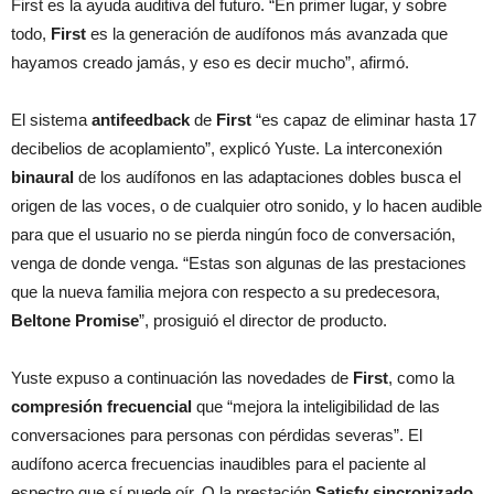
First es la ayuda auditiva del futuro. “En primer lugar, y sobre
todo,
First
es la generación de audífonos más avanzada que
hayamos creado jamás, y eso es decir mucho”, afirmó.
El sistema
antifeedback
de
First
“es capaz de eliminar hasta 17
decibelios de acoplamiento”, explicó Yuste. La interconexión
binaural
de los audífonos en las adaptaciones dobles busca el
origen de las voces, o de cualquier otro sonido, y lo hacen audible
para que el usuario no se pierda ningún foco de conversación,
venga de donde venga. “Estas son algunas de las prestaciones
que la nueva familia mejora con respecto a su predecesora,
Beltone Promise
”, prosiguió el director de producto.
Yuste expuso a continuación las novedades de
First
, como la
compresión frecuencial
que “mejora la inteligibilidad de las
conversaciones para personas con pérdidas severas”. El
audífono acerca frecuencias inaudibles para el paciente al
espectro que sí puede oír. O la prestación
Satisfy sincronizado
.