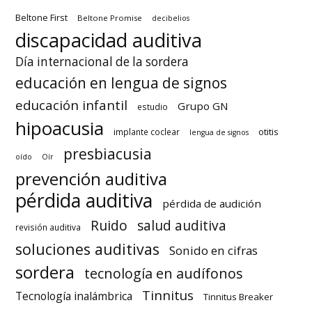
Beltone First
Beltone Promise
decibelios
discapacidad auditiva
Día internacional de la sordera
educación en lengua de signos
educación infantil
Grupo GN
estudio
hipoacusia
otitis
implante coclear
lengua de signos
presbiacusia
oído
Oír
prevención auditiva
pérdida auditiva
pérdida de audición
Ruido
salud auditiva
revisión auditiva
soluciones auditivas
Sonido en cifras
sordera
tecnología en audífonos
Tinnitus
Tecnología inalámbrica
Tinnitus Breaker