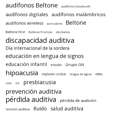
audífonos Beltone
audífonos bluetooth
audífonos inalámbricos
audífonos digitales
Beltone
audífonos wireless
auriculares
Beltone First
Beltone Promise
decibelios
discapacidad auditiva
Día internacional de la sordera
educación en lengua de signos
educación infantil
Grupo GN
estudio
hipoacusia
otitis
implante coclear
lengua de signos
presbiacusia
oído
Oír
prevención auditiva
pérdida auditiva
pérdida de audición
Ruido
salud auditiva
revisión auditiva