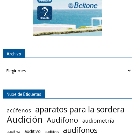
Archivo
Archivo
Nube de Etiquetas
aparatos para la sordera
acúfenos
Audición
Audifono
audiometría
audífonos
auditivo
auditiva
auditivos