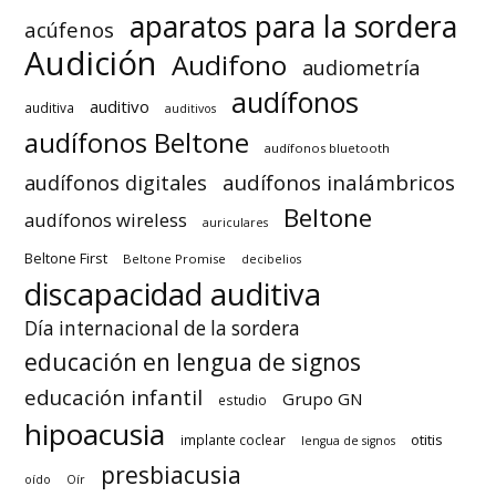
aparatos para la sordera
acúfenos
Audición
Audifono
audiometría
audífonos
auditivo
auditiva
auditivos
audífonos Beltone
audífonos bluetooth
audífonos inalámbricos
audífonos digitales
Beltone
audífonos wireless
auriculares
Beltone First
Beltone Promise
decibelios
discapacidad auditiva
Día internacional de la sordera
educación en lengua de signos
educación infantil
Grupo GN
estudio
hipoacusia
otitis
implante coclear
lengua de signos
presbiacusia
oído
Oír