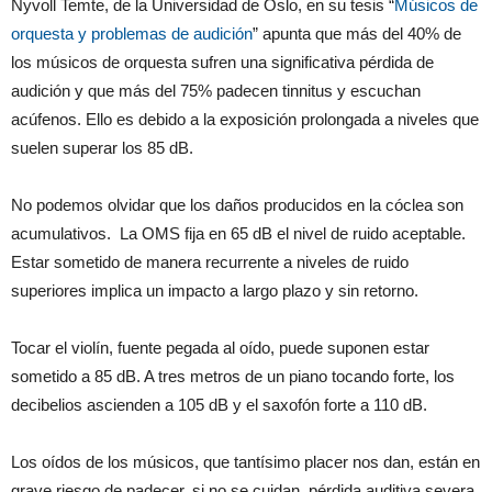
Nyvoll Temte, de la Universidad de Oslo, en su tesis “
Músicos de
orquesta y problemas de audición
” apunta que más del 40% de
los músicos de orquesta sufren una significativa pérdida de
audición y que más del 75% padecen tinnitus y escuchan
acúfenos. Ello es debido a la exposición prolongada a niveles que
suelen superar los 85 dB.
No podemos olvidar que los daños producidos en la cóclea son
acumulativos. La OMS fija en 65 dB el nivel de ruido aceptable.
Estar sometido de manera recurrente a niveles de ruido
superiores implica un impacto a largo plazo y sin retorno.
Tocar el violín, fuente pegada al oído, puede suponen estar
sometido a 85 dB. A tres metros de un piano tocando forte, los
decibelios ascienden a 105 dB y el saxofón forte a 110 dB.
Los oídos de los músicos, que tantísimo placer nos dan, están en
grave riesgo de padecer, si no se cuidan, pérdida auditiva severa,