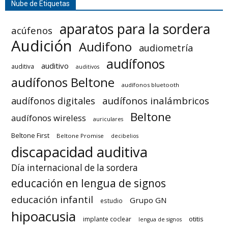
Nube de Etiquetas
aparatos para la sordera
acúfenos
Audición
Audifono
audiometría
audífonos
auditivo
auditiva
auditivos
audífonos Beltone
audífonos bluetooth
audífonos inalámbricos
audífonos digitales
Beltone
audífonos wireless
auriculares
Beltone First
Beltone Promise
decibelios
discapacidad auditiva
Día internacional de la sordera
educación en lengua de signos
educación infantil
Grupo GN
estudio
hipoacusia
otitis
implante coclear
lengua de signos