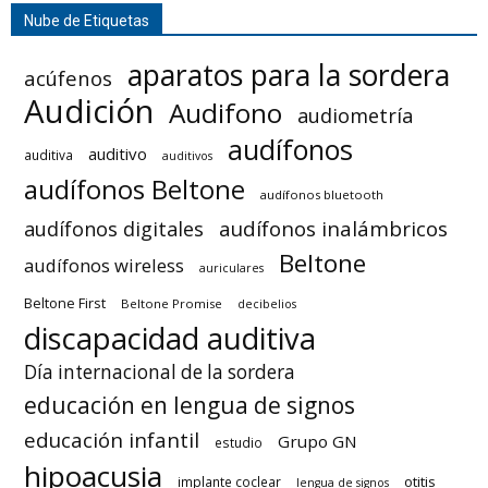
Nube de Etiquetas
aparatos para la sordera
acúfenos
Audición
Audifono
audiometría
audífonos
auditivo
auditiva
auditivos
audífonos Beltone
audífonos bluetooth
audífonos inalámbricos
audífonos digitales
Beltone
audífonos wireless
auriculares
Beltone First
Beltone Promise
decibelios
discapacidad auditiva
Día internacional de la sordera
educación en lengua de signos
educación infantil
Grupo GN
estudio
hipoacusia
otitis
implante coclear
lengua de signos