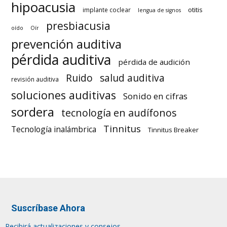
hipoacusia
otitis
implante coclear
lengua de signos
presbiacusia
oído
Oír
prevención auditiva
pérdida auditiva
pérdida de audición
Ruido
salud auditiva
revisión auditiva
soluciones auditivas
Sonido en cifras
sordera
tecnología en audífonos
Tinnitus
Tecnología inalámbrica
Tinnitus Breaker
Suscríbase Ahora
Recibirá actualizaciones y consejos