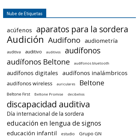
Nube de Etiquetas
aparatos para la sordera
acúfenos
Audición
Audifono
audiometría
audífonos
auditivo
auditiva
auditivos
audífonos Beltone
audífonos bluetooth
audífonos inalámbricos
audífonos digitales
Beltone
audífonos wireless
auriculares
Beltone First
Beltone Promise
decibelios
discapacidad auditiva
Día internacional de la sordera
educación en lengua de signos
educación infantil
Grupo GN
estudio