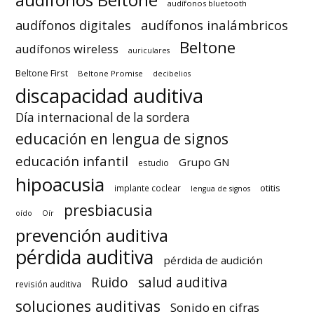
audífonos Beltone
audífonos bluetooth
audífonos inalámbricos
audífonos digitales
Beltone
audífonos wireless
auriculares
Beltone First
Beltone Promise
decibelios
discapacidad auditiva
Día internacional de la sordera
educación en lengua de signos
educación infantil
Grupo GN
estudio
hipoacusia
otitis
implante coclear
lengua de signos
presbiacusia
oído
Oír
prevención auditiva
pérdida auditiva
pérdida de audición
Ruido
salud auditiva
revisión auditiva
soluciones auditivas
Sonido en cifras