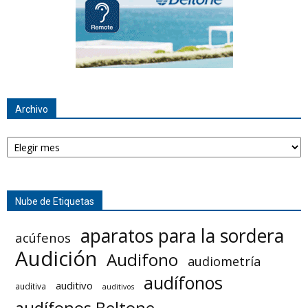
Archivo
Archivo
Nube de Etiquetas
aparatos para la sordera
acúfenos
Audición
Audifono
audiometría
audífonos
auditivo
auditiva
auditivos