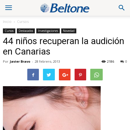
Inicio
Cursos
Cursos
Destacados
Investigaciones
Novedad
44 niños recuperan la audición
en Canarias
Por
Javier Bravo
-
28 febrero, 2013
2186
0