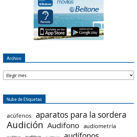
Archivo
Archivo
Nube de Etiquetas
aparatos para la sordera
acúfenos
Audición
Audifono
audiometría
audífonos
auditivo