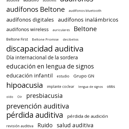
auditiva
auditivos
audífonos Beltone
audífonos bluetooth
audífonos inalámbricos
audífonos digitales
Beltone
audífonos wireless
auriculares
Beltone First
Beltone Promise
decibelios
discapacidad auditiva
Día internacional de la sordera
educación en lengua de signos
educación infantil
Grupo GN
estudio
hipoacusia
otitis
implante coclear
lengua de signos
presbiacusia
oído
Oír
prevención auditiva
pérdida auditiva
pérdida de audición
Ruido
salud auditiva
revisión auditiva