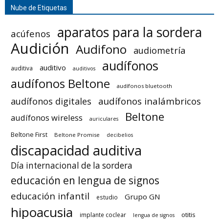
Nube de Etiquetas
aparatos para la sordera
acúfenos
Audición
Audifono
audiometría
audífonos
auditivo
auditiva
auditivos
audífonos Beltone
audífonos bluetooth
audífonos inalámbricos
audífonos digitales
Beltone
audífonos wireless
auriculares
Beltone First
Beltone Promise
decibelios
discapacidad auditiva
Día internacional de la sordera
educación en lengua de signos
educación infantil
Grupo GN
estudio
hipoacusia
otitis
implante coclear
lengua de signos