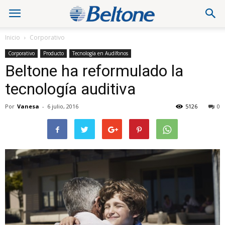
Inicio
Corporativo
Corporativo
Producto
Tecnología en Audífonos
Beltone ha reformulado la
tecnología auditiva
Por
Vanesa
-
6 julio, 2016
5126
0