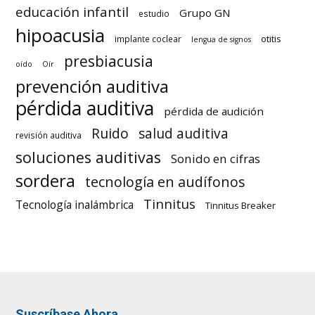
educación infantil
Grupo GN
estudio
hipoacusia
otitis
implante coclear
lengua de signos
presbiacusia
oído
Oír
prevención auditiva
pérdida auditiva
pérdida de audición
Ruido
salud auditiva
revisión auditiva
soluciones auditivas
Sonido en cifras
sordera
tecnología en audífonos
Tinnitus
Tecnología inalámbrica
Tinnitus Breaker
Suscríbase Ahora