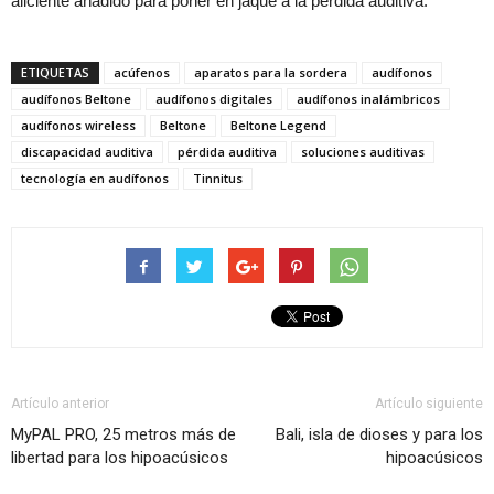
aliciente añadido para poner en jaque a la pérdida auditiva.
ETIQUETAS
acúfenos
aparatos para la sordera
audífonos
audífonos Beltone
audífonos digitales
audífonos inalámbricos
audífonos wireless
Beltone
Beltone Legend
discapacidad auditiva
pérdida auditiva
soluciones auditivas
tecnología en audífonos
Tinnitus
Artículo anterior
Artículo siguiente
MyPAL PRO, 25 metros más de
Bali, isla de dioses y para los
libertad para los hipoacúsicos
hipoacúsicos