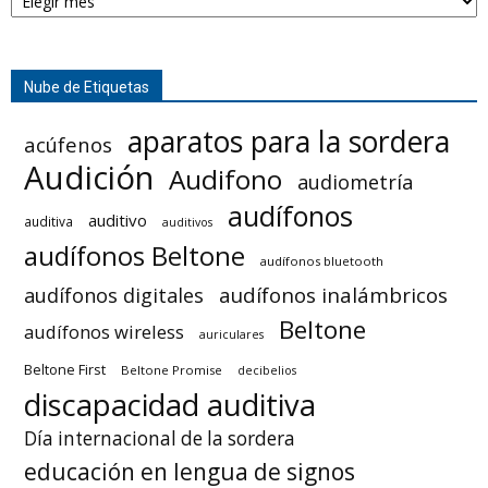
Nube de Etiquetas
aparatos para la sordera
acúfenos
Audición
Audifono
audiometría
audífonos
auditivo
auditiva
auditivos
audífonos Beltone
audífonos bluetooth
audífonos inalámbricos
audífonos digitales
Beltone
audífonos wireless
auriculares
Beltone First
Beltone Promise
decibelios
discapacidad auditiva
Día internacional de la sordera
educación en lengua de signos