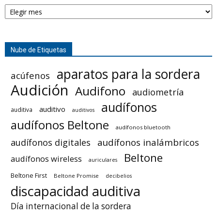
Archivo
Nube de Etiquetas
aparatos para la sordera
acúfenos
Audición
Audifono
audiometría
audífonos
auditivo
auditiva
auditivos
audífonos Beltone
audífonos bluetooth
audífonos inalámbricos
audífonos digitales
Beltone
audífonos wireless
auriculares
Beltone First
Beltone Promise
decibelios
discapacidad auditiva
Día internacional de la sordera