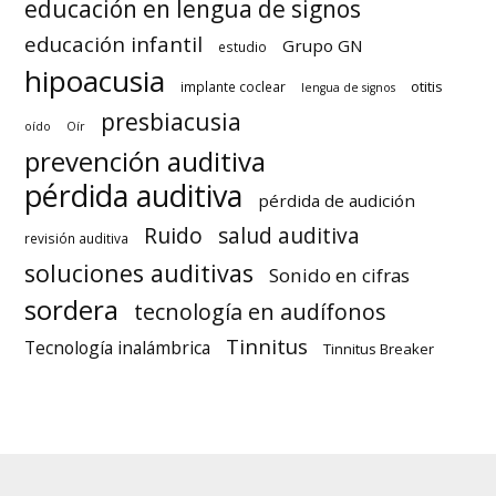
educación en lengua de signos
educación infantil
Grupo GN
estudio
hipoacusia
otitis
implante coclear
lengua de signos
presbiacusia
oído
Oír
prevención auditiva
pérdida auditiva
pérdida de audición
Ruido
salud auditiva
revisión auditiva
soluciones auditivas
Sonido en cifras
sordera
tecnología en audífonos
Tinnitus
Tecnología inalámbrica
Tinnitus Breaker