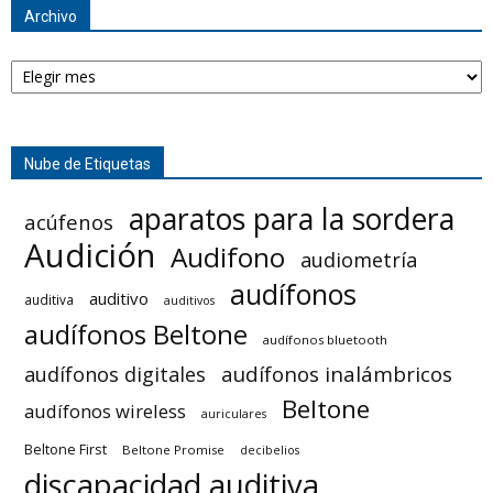
Archivo
Archivo
Nube de Etiquetas
aparatos para la sordera
acúfenos
Audición
Audifono
audiometría
audífonos
auditivo
auditiva
auditivos
audífonos Beltone
audífonos bluetooth
audífonos inalámbricos
audífonos digitales
Beltone
audífonos wireless
auriculares
Beltone First
Beltone Promise
decibelios
discapacidad auditiva