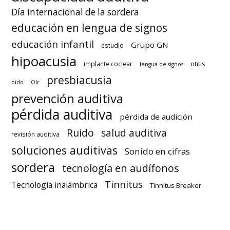
Día internacional de la sordera
educación en lengua de signos
educación infantil
Grupo GN
estudio
hipoacusia
otitis
implante coclear
lengua de signos
presbiacusia
oído
Oír
prevención auditiva
pérdida auditiva
pérdida de audición
Ruido
salud auditiva
revisión auditiva
soluciones auditivas
Sonido en cifras
sordera
tecnología en audífonos
Tinnitus
Tecnología inalámbrica
Tinnitus Breaker