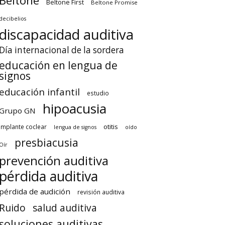
Beltone
Beltone First
Beltone Promise
decibelios
discapacidad auditiva
Día internacional de la sordera
educación en lengua de
signos
educación infantil
estudio
hipoacusia
Grupo GN
otitis
implante coclear
lengua de signos
oído
presbiacusia
Oír
prevención auditiva
pérdida auditiva
pérdida de audición
revisión auditiva
Ruido
salud auditiva
soluciones auditivas