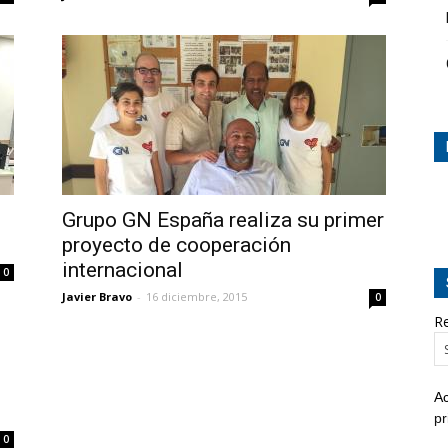
Grupo GN España realiza su primer
proyecto de cooperación
internacional
0
Javier Bravo
-
16 diciembre, 2015
0
Re
n
Ac
pr
0