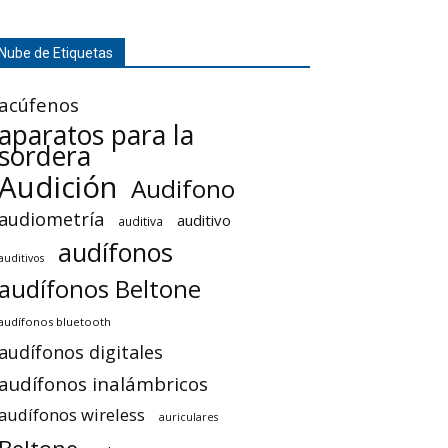
Nube de Etiquetas
acúfenos
aparatos para la
sordera
Audición
Audifono
audiometría
auditivo
auditiva
audífonos
auditivos
audífonos Beltone
audífonos bluetooth
audífonos digitales
audífonos inalámbricos
audífonos wireless
auriculares