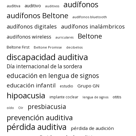
audífonos
auditivo
auditiva
auditivos
audífonos Beltone
audífonos bluetooth
audífonos inalámbricos
audífonos digitales
Beltone
audífonos wireless
auriculares
Beltone First
Beltone Promise
decibelios
discapacidad auditiva
Día internacional de la sordera
educación en lengua de signos
educación infantil
Grupo GN
estudio
hipoacusia
otitis
implante coclear
lengua de signos
presbiacusia
oído
Oír
prevención auditiva
pérdida auditiva
pérdida de audición