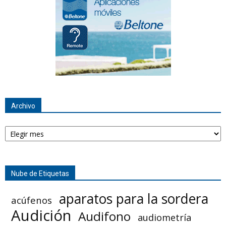
Archivo
Archivo
Nube de Etiquetas
aparatos para la sordera
acúfenos
Audición
Audifono
audiometría