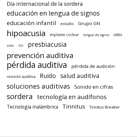
Día internacional de la sordera
educación en lengua de signos
educación infantil
Grupo GN
estudio
hipoacusia
otitis
implante coclear
lengua de signos
presbiacusia
oído
Oír
prevención auditiva
pérdida auditiva
pérdida de audición
Ruido
salud auditiva
revisión auditiva
soluciones auditivas
Sonido en cifras
sordera
tecnología en audífonos
Tinnitus
Tecnología inalámbrica
Tinnitus Breaker