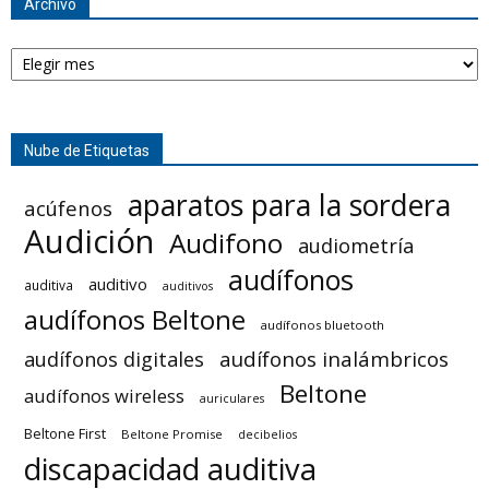
Archivo
Archivo
Nube de Etiquetas
aparatos para la sordera
acúfenos
Audición
Audifono
audiometría
audífonos
auditivo
auditiva
auditivos
audífonos Beltone
audífonos bluetooth
audífonos inalámbricos
audífonos digitales
Beltone
audífonos wireless
auriculares
Beltone First
Beltone Promise
decibelios
discapacidad auditiva