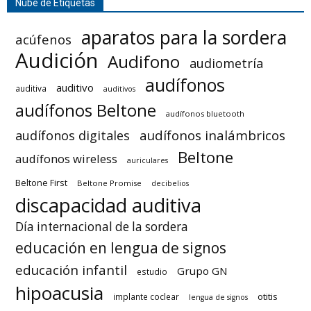
Nube de Etiquetas
aparatos para la sordera
acúfenos
Audición
Audifono
audiometría
audífonos
auditivo
auditiva
auditivos
audífonos Beltone
audífonos bluetooth
audífonos inalámbricos
audífonos digitales
Beltone
audífonos wireless
auriculares
Beltone First
Beltone Promise
decibelios
discapacidad auditiva
Día internacional de la sordera
educación en lengua de signos
educación infantil
Grupo GN
estudio
hipoacusia
otitis
implante coclear
lengua de signos