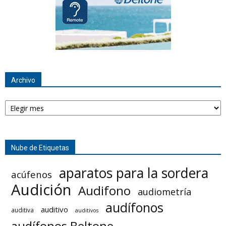
Archivo
Archivo
Nube de Etiquetas
aparatos para la sordera
acúfenos
Audición
Audifono
audiometría
audífonos
auditivo
auditiva
auditivos