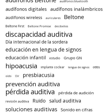
audífonos Beltone
audífonos bluetooth
audífonos inalámbricos
audífonos digitales
Beltone
audífonos wireless
auriculares
Beltone First
Beltone Promise
decibelios
discapacidad auditiva
Día internacional de la sordera
educación en lengua de signos
educación infantil
Grupo GN
estudio
hipoacusia
otitis
implante coclear
lengua de signos
presbiacusia
oído
Oír
prevención auditiva
pérdida auditiva
pérdida de audición
Ruido
salud auditiva
revisión auditiva
soluciones auditivas
Sonido en cifras