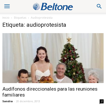
Inicio
Etiquetas
Audioprotesista
Etiqueta: audioprotesista
Audífonos direccionales para las reuniones
familiares
Sandra
-
20 diciembre, 2013
2